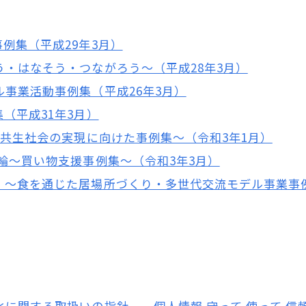
例集（平成29年3月）
・はなそう・つながろう～（平成28年3月）
事業活動事例集（平成26年3月）
（平成31年3月）
域共生社会の実現に向けた事例集～（令和3年1月）
輪～買い物支援事例集～（令和3年3月）
」～食を通じた居場所づくり・多世代交流モデル事業事例
に関する取扱いの指針 －個人情報 守って 使って 信