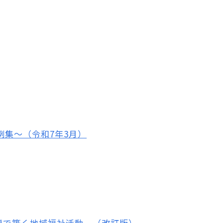
集～（令和7年3月）
頼で築く地域福祉活動－（改訂版）