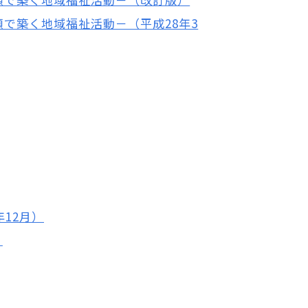
で築く地域福祉活動－（平成28年3
12月）
）