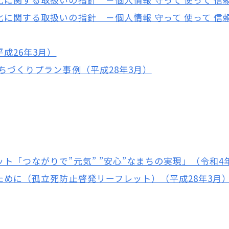
に関する取扱いの指針 －個人情報 守って 使って 信頼
成26年3月）
ちづくりプラン事例（平成28年3月）
「つながりで”元気” ”安心”なまちの実現」（令和4年
ために（孤立死防止啓発リーフレット）（平成28年3月