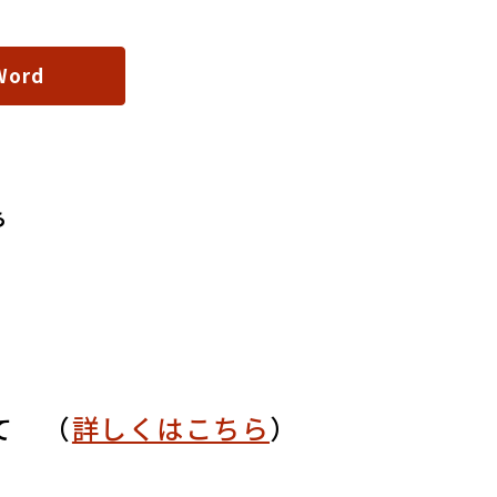
Word
ら
て （
詳しくはこちら
）