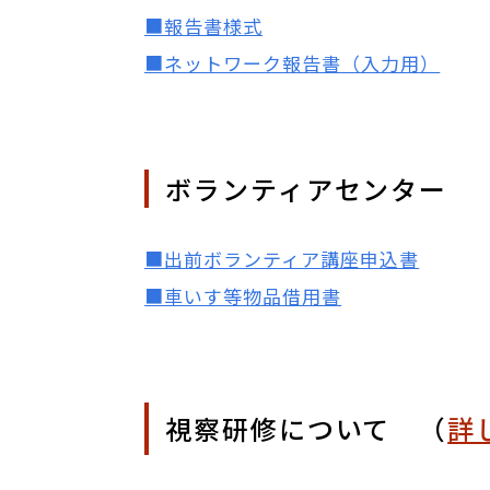
■報告書様式
■ネットワーク報告書（入力用）
ボランティアセンター
■出前ボランティア講座申込書
■車いす等物品借用書
視察研修について （
詳