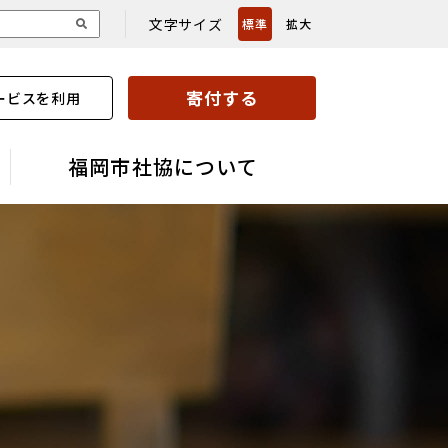
文字サイズ
標準
拡大
寄付する
ービスを利用
福岡市社協について