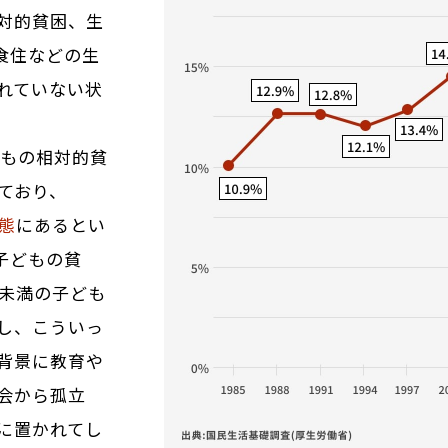
対的貧困、生
食住などの生
れていない状
どもの相対的貧
しており、
態
にあるとい
子どもの貧
歳未満の子ども
し、こういっ
背景に教育や
会から孤立
に置かれてし