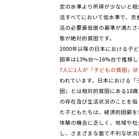
定の水準より所得が少ないと相
活すべてにおいて低水準で、衣
活の必要最低限の基準が満たさ
態が絶対的貧困です。
2000年以降の日本における子
困率は13%台～16%台で推移
7人に1人が「子どもの貧困」状
われています。日本における「
困」とは相対的貧困にある18
の存在及び生活状況のことを指
た子どもたちは、経済的困窮を
体験の機会に乏しく、地域や社
し、さまざまな面で不利な状況