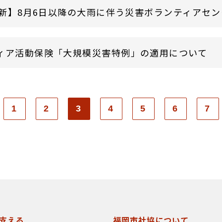
9更新】8月6日以降の大雨に伴う災害ボランティアセン
ィア活動保険「大規模災害特例」の適用について
1
2
3
4
5
6
7
支える
福岡市社協について