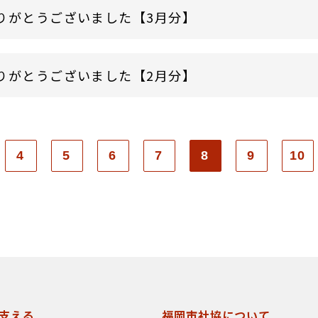
りがとうございました【3月分】
りがとうございました【2月分】
4
5
6
7
8
9
10
支える
福岡市社協について