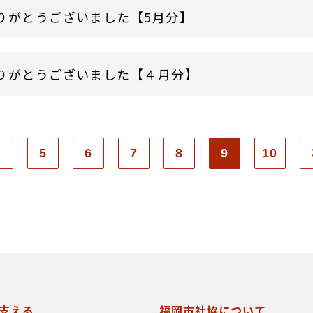
りがとうございました【5月分】
りがとうございました【４月分】
5
6
7
8
9
10
支える
福岡市社協について