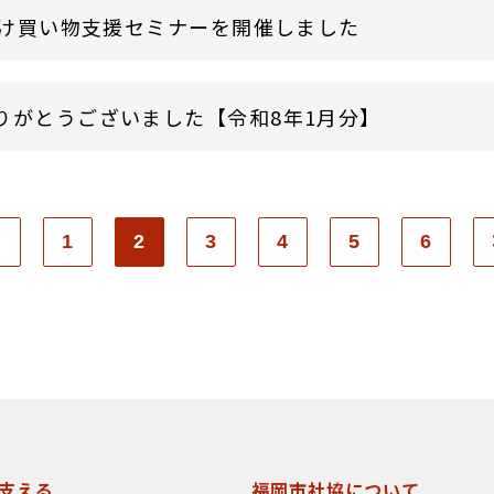
け買い物支援セミナーを開催しました
りがとうございました【令和8年1月分】
1
2
3
4
5
6
支える
福岡市社協について