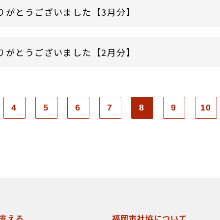
りがとうございました【3月分】
りがとうございました【2月分】
4
5
6
7
8
9
10
支える
福岡市社協について