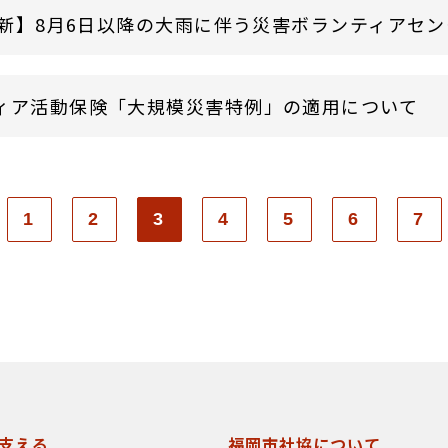
9更新】8月6日以降の大雨に伴う災害ボランティアセン
ィア活動保険「大規模災害特例」の適用について
1
2
3
4
5
6
7
支える
福岡市社協について