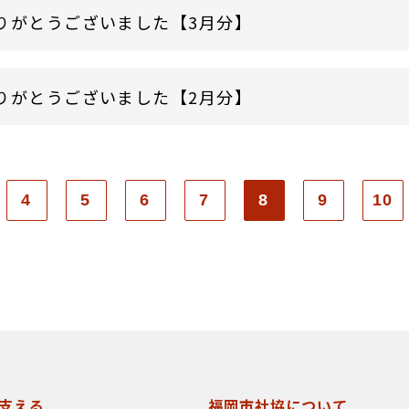
りがとうございました【3月分】
りがとうございました【2月分】
4
5
6
7
8
9
10
支える
福岡市社協について