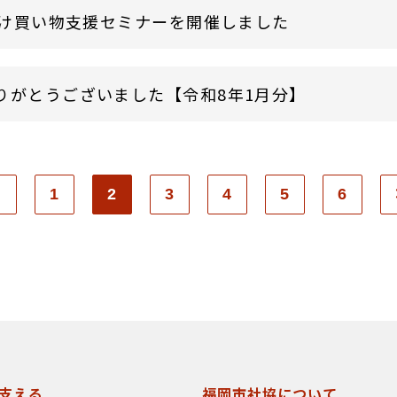
け買い物支援セミナーを開催しました
りがとうございました【令和8年1月分】
1
2
3
4
5
6
支える
福岡市社協について